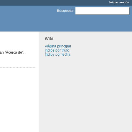
Iniciar sesión
Búsqueda
:
Wiki
Página principal
Índice por título
an “Acerca de”,
Índice por fecha